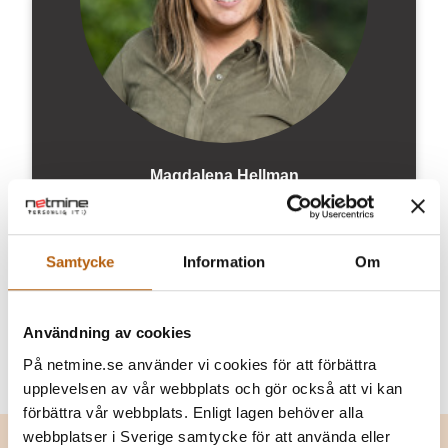
Magdalena Hellman
MARKNADS­ANSVARIG & MOOD MANAGER
magdalena@netmine.se
Samtycke
Information
Om
0370-30 23 29
Användning av cookies
På netmine.se använder vi cookies för att förbättra
upplevelsen av vår webbplats och gör också att vi kan
förbättra vår webbplats. Enligt lagen behöver alla
webbplatser i Sverige samtycke för att använda eller