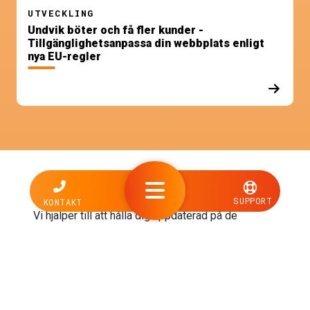
UTVECKLING
Undvik böter och få fler kunder -
Tillgänglighetsanpassa din webbplats enligt
nya EU-regler
Aktuellt från kontoret
SUPPORT
KONTAKT
Vi hjälper till att hålla dig uppdaterad på de
senaste nyheterna och tipsar om saker som är bra
att ha koll på. Det är värt att läsa de korta
personliga tips och lifehack som kommer från
våra egna experter.