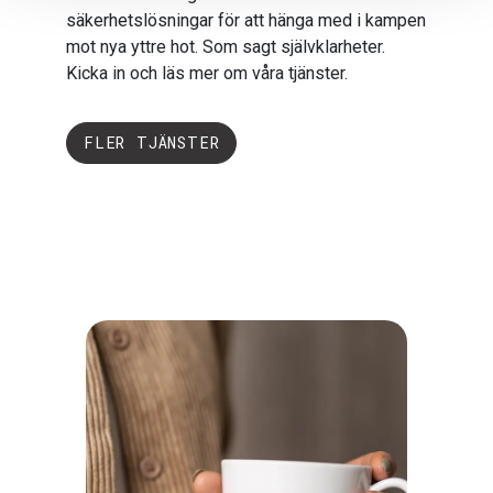
säkerhetslösningar för att hänga med i kampen
mot nya yttre hot. Som sagt självklarheter.
IT-TJÄNSTER
Kicka in och läs mer om våra tjänster.
Personlig IT-tekniker
FLER TJÄNSTER
UTVECKLING
E-handel
IT-TJÄNSTER
IT-säkerhet