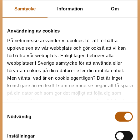
UTVECKLING
Samtycke
Information
Om
IoT och AI
Användning av cookies
På netmine.se använder vi cookies för att förbättra
upplevelsen av vår webbplats och gör också att vi kan
förbättra vår webbplats. Enligt lagen behöver alla
webbplatser i Sverige samtycke för att använda eller
IT-TJÄNSTER
förvara cookies på dina datorer eller din mobila enhet.
Personlig IT-tekniker
Men vänta, vad är en cookie egentligen? Det är inget
konstigare än en textfil som netmine.se begär att få spara
på din dator och som gör det möjligt att följa dig som
besökare. Netmine.se använder cookies för att följa din
navigering på webbplatsen och för att samla in statistik i
Samtyckesval
syfte att optimera och förbättra webbplatsen. En del av
Nödvändig
UTVECKLING
dessa cookies är så kallade tredjepartskakor från
E-handel
trafikmätningsföretag och andra externa parter som
Inställningar
anlitas för att följa din navigering på webbplatsen.