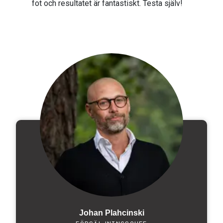
fot och resultatet är fantastiskt. Testa själv!
Johan Plahcinski