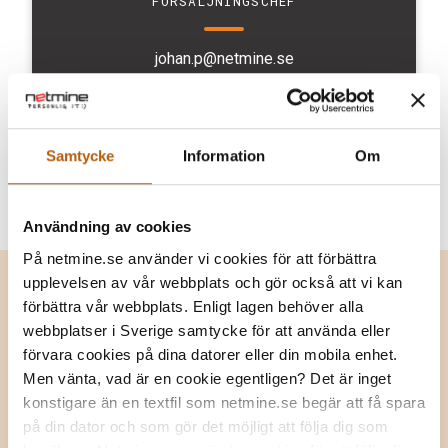
FÖRSÄLJNINGS­CHEF
johan.p@netmine.se
0370-30 23 25
Samtycke
Information
Om
Användning av cookies
På netmine.se använder vi cookies för att förbättra
upplevelsen av vår webbplats och gör också att vi kan
förbättra vår webbplats. Enligt lagen behöver alla
Våra nyheter
webbplatser i Sverige samtycke för att använda eller
Kanske är du sugen på att skriva något om oss? Här
förvara cookies på dina datorer eller din mobila enhet.
nedan finner du det som hänt oss på sistone. Prata
Men vänta, vad är en cookie egentligen? Det är inget
gärna med vår marknadsanskoordinator om du vill få en
konstigare än en textfil som netmine.se begär att få spara
kommentar.
på din dator och som gör det möjligt att följa dig som