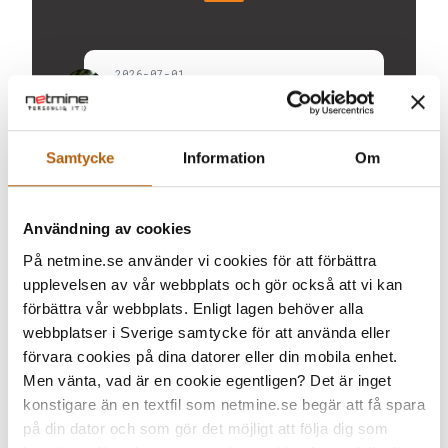
2026-07-01
Nu har vi flyttat! Nu finns vi på Bredasten -
Kalkstensvägen 5B
Samtycke
Information
Om
2026-02-02
Teams visar var du jobbar - på kontoret,
hemma eller från en annan plats. Hiss eller
diss?
Användning av cookies
På netmine.se använder vi cookies för att förbättra
upplevelsen av vår webbplats och gör också att vi kan
2025-07-04
Det är officiellt! Netmine bygger framtid –
förbättra vår webbplats. Enligt lagen behöver alla
med hjärta, struktur och fler kvadrat! Vi
bygger nytt på Bredasten.
webbplatser i Sverige samtycke för att använda eller
förvara cookies på dina datorer eller din mobila enhet.
Men vänta, vad är en cookie egentligen? Det är inget
2025-06-27
konstigare än en textfil som netmine.se begär att få spara
Hemsidan = ditt skyltfönster. Men är den
på din dator och som gör det möjligt att följa dig som
WCAG-anpassad? Ny lag är på plats – vi
hjälper dig göra rätt.