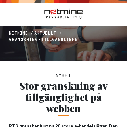
NETMINE /
AKTUELLT /
GRANSKNING-TILLGANGLIGHET
NYHET
Stor granskning av
tillgänglighet på
webben
PTS granskar just nu 28 stora e-handelsjättar. Den