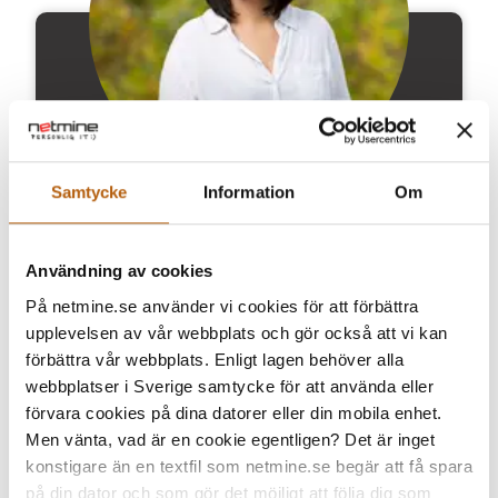
Samtycke
Information
Om
Anne Gustavsson Löf
UX/UI DESIGNER & PROJEKTLEDARE
Användning av cookies
På netmine.se använder vi cookies för att förbättra
anne@netmine.se
upplevelsen av vår webbplats och gör också att vi kan
0370-30 23 39
förbättra vår webbplats. Enligt lagen behöver alla
webbplatser i Sverige samtycke för att använda eller
förvara cookies på dina datorer eller din mobila enhet.
Men vänta, vad är en cookie egentligen? Det är inget
konstigare än en textfil som netmine.se begär att få spara
på din dator och som gör det möjligt att följa dig som