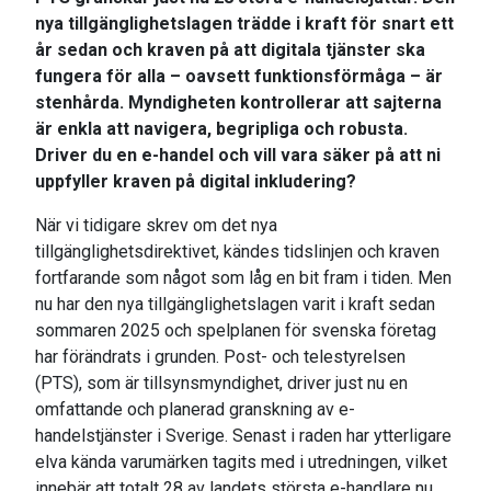
nya tillgänglighetslagen trädde i kraft för snart ett
år sedan och kraven på att digitala tjänster ska
fungera för alla – oavsett funktionsförmåga – är
stenhårda. Myndigheten kontrollerar att sajterna
är enkla att navigera, begripliga och robusta.
Driver du en e-handel och vill vara säker på att ni
uppfyller kraven på digital inkludering?
När vi tidigare skrev om det nya
tillgänglighetsdirektivet, kändes tidslinjen och kraven
fortfarande som något som låg en bit fram i tiden. Men
nu har den nya tillgänglighetslagen varit i kraft sedan
sommaren 2025 och spelplanen för svenska företag
har förändrats i grunden. Post- och telestyrelsen
(PTS), som är tillsynsmyndighet, driver just nu en
omfattande och planerad granskning av e-
handelstjänster i Sverige. Senast i raden har ytterligare
elva kända varumärken tagits med i utredningen, vilket
innebär att totalt 28 av landets största e-handlare nu