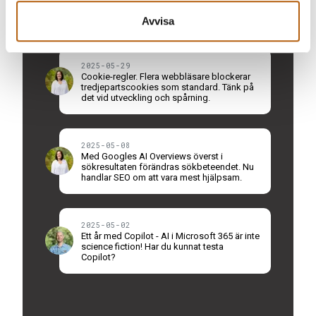
WCAG-anpassad? Ny lag är på plats – vi
hjälper dig göra rätt.
Avvisa
2025-05-29
Cookie-regler. Flera webbläsare blockerar
tredjepartscookies som standard. Tänk på
det vid utveckling och spårning.
2025-05-08
Med Googles AI Overviews överst i
sökresultaten förändras sökbeteendet. Nu
handlar SEO om att vara mest hjälpsam.
2025-05-02
Ett år med Copilot - AI i Microsoft 365 är inte
science fiction! Har du kunnat testa
Copilot?