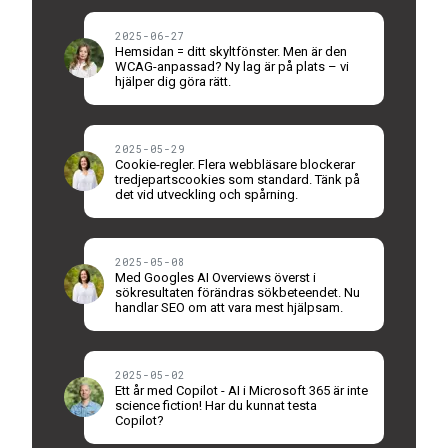
2025-06-27
Hemsidan = ditt skyltfönster. Men är den
WCAG-anpassad? Ny lag är på plats – vi
hjälper dig göra rätt.
2025-05-29
Cookie-regler. Flera webbläsare blockerar
tredjepartscookies som standard. Tänk på
det vid utveckling och spårning.
2025-05-08
Med Googles AI Overviews överst i
sökresultaten förändras sökbeteendet. Nu
handlar SEO om att vara mest hjälpsam.
2025-05-02
Ett år med Copilot - AI i Microsoft 365 är inte
science fiction! Har du kunnat testa
Copilot?