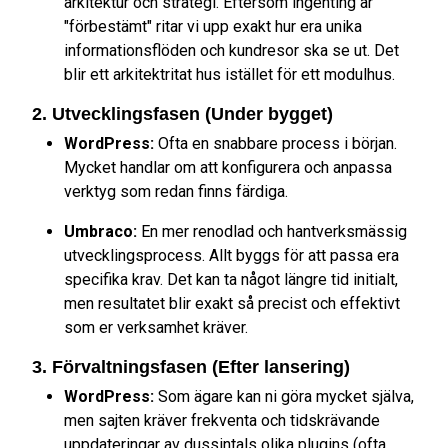
arkitektur och strategi. Eftersom ingenting är
"förbestämt" ritar vi upp exakt hur era unika
informationsflöden och kundresor ska se ut. Det
blir ett arkitektritat hus istället för ett modulhus.
2. Utvecklingsfasen (Under bygget)
WordPress:
Ofta en snabbare process i början.
Mycket handlar om att konfigurera och anpassa
verktyg som redan finns färdiga.
Umbraco:
En mer renodlad och hantverksmässig
utvecklingsprocess. Allt byggs för att passa era
specifika krav. Det kan ta något längre tid initialt,
men resultatet blir exakt så precist och effektivt
som er verksamhet kräver.
3. Förvaltningsfasen (Efter lansering)
WordPress:
Som ägare kan ni göra mycket själva,
men sajten kräver frekventa och tidskrävande
uppdateringar av dussintals olika plugins (ofta