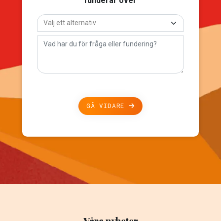
funderar över
GÅ VIDARE
Våra nyheter