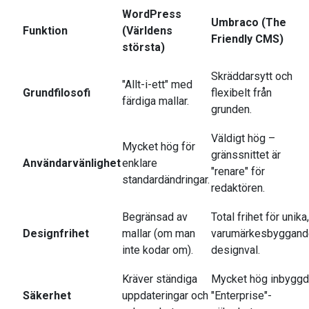
WordPress
Umbraco (The
Funktion
(Världens
Friendly CMS)
största)
Skräddarsytt och
"Allt-i-ett" med
Grundfilosofi
flexibelt från
färdiga mallar.
grunden.
Väldigt hög –
Mycket hög för
gränssnittet är
Användarvänlighet
enklare
"renare" för
standardändringar.
redaktören.
Begränsad av
Total frihet för unika,
Designfrihet
mallar (om man
varumärkesbyggand
inte kodar om).
designval.
Kräver ständiga
Mycket hög inbyggd
Säkerhet
uppdateringar och
"Enterprise"-