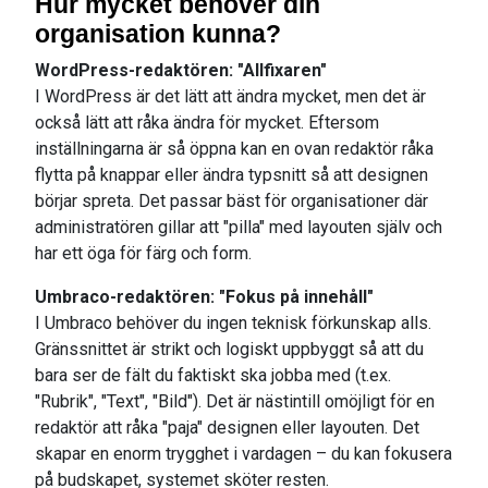
Hur mycket behöver din
organisation kunna?
WordPress-redaktören: "Allfixaren"
I WordPress är det lätt att ändra mycket, men det är
också lätt att råka ändra för mycket. Eftersom
inställningarna är så öppna kan en ovan redaktör råka
flytta på knappar eller ändra typsnitt så att designen
börjar spreta. Det passar bäst för organisationer där
administratören gillar att "pilla" med layouten själv och
har ett öga för färg och form.
Umbraco-redaktören: "Fokus på innehåll"
I Umbraco behöver du ingen teknisk förkunskap alls.
Gränssnittet är strikt och logiskt uppbyggt så att du
bara ser de fält du faktiskt ska jobba med (t.ex.
"Rubrik", "Text", "Bild"). Det är nästintill omöjligt för en
redaktör att råka "paja" designen eller layouten. Det
skapar en enorm trygghet i vardagen – du kan fokusera
på budskapet, systemet sköter resten.