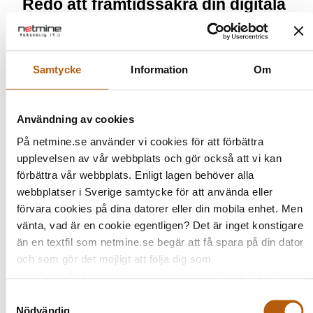
Redo att framtidssäkra din digitala
närvaro?
Vårt uppdrag på Netmine är att bevaka tekniken och
bygga de stabila fundamenten, så att du kan fokusera
Samtycke
Information
Om
helt på din kärnverksamhet och din tillväxt. Hör av dig
till oss redan idag. Låt oss ta ett förutsättningslöst
samtal om era digitala utmaningar och titta på vilket
Användning av cookies
system som tar er verksamhet till nästa nivå på bästa
På netmine.se använder vi cookies för att förbättra
och säkraste sätt.
upplevelsen av vår webbplats och gör också att vi kan
förbättra vår webbplats. Enligt lagen behöver alla
PRATA MED OSS
webbplatser i Sverige samtycke för att använda eller
förvara cookies på dina datorer eller din mobila enhet. Men
vänta, vad är en cookie egentligen? Det är inget konstigare
än en textfil som netmine.se begär att få spara på din dator
och som gör det möjligt att följa dig som
besökare. Netmine.se använder cookies för att följa din
navigering på webbplatsen och för att samla in statistik i
Samtyckesval
syfte att optimera och förbättra webbplatsen. En del av
Nödvändig