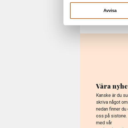
teknikförändr
Avvisa
Läs mer om vå
Våra nyhe
Kanske är du su
skriva något om
nedan finner du
oss på sistone.
med vår