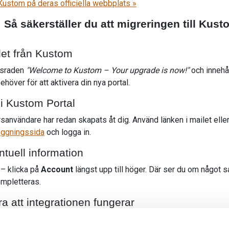
ustom på deras officiella webbplats »
 Så säkerställer du att migreringen till Kust
ilet från Kustom
esraden
"Welcome to Kustom – Your upgrade is now!"
och innehål
ehöver för att aktivera din nya portal.
 i Kustom Portal
sanvändare har redan skapats åt dig. Använd länken i mailet eller
oggningssida
och logga in.
entuell information
 – klicka på
Account
längst upp till höger. Där ser du om något 
ompletteras.
ra att integrationen fungerar
uppger att ingen teknisk ändring krävs, har vi sett att vissa we