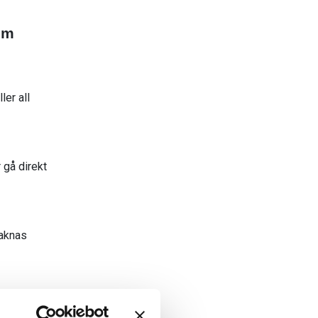
om
ler all
 gå direkt
saknas
bbshoppar