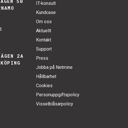
VÄGEN 5B
IT-konsult
RNAMO
Kundcase
Om oss
e
Aktuellt
Kontakt
Support
VÄGEN 2A
Press
NKÖPING
Jobba på Netmine
Hållbarhet
Cookies
Personuppgiftspolicy
Visselblåsarpolicy