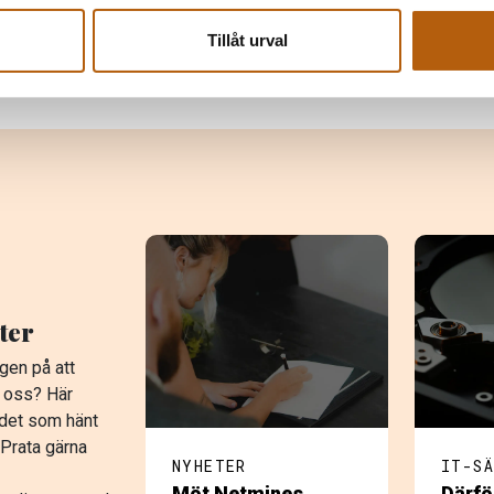
ingar som denna.
Tillåt urval
ra e-handelslösningar »
ter
gen på att
 oss? Här
 det som hänt
 Prata gärna
NYHETER
IT-SÄ
Möt Netmines
Därfö