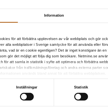
 ta emot ordrar efter uppgraderingen. Säkerställ därför att:
till din webbutik fortfarande fungerar
Information
delanden visas i orderflödet
r går igenom som de ska
kies för att förbättra upplevelsen av vår webbplats och gör ocks
er alla webbplatser i Sverige samtycke för att använda eller för
änta, vad är en cookie egentligen? Det är inget konstigare än en
r du teknisk
 som gör det möjligt att följa dig som besökare. Netmine.se använd
 för att samla in statistik i syfte att optimera och förbättra we
artskakor från trafikmätningsföretag och andra externa parter som 
gärna att verifiera
nformationen används bland annat för att förbättra webbplatsen.
kontrollera inställningar i
dvika avbrott i
Inställningar
Statistik
oss idag
– vi hjälper e-
gga steget före i