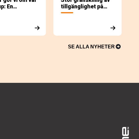
p: En
tillgänglighet på
ardlösning
webben
 inte för alla
SE ALLA NYHETER