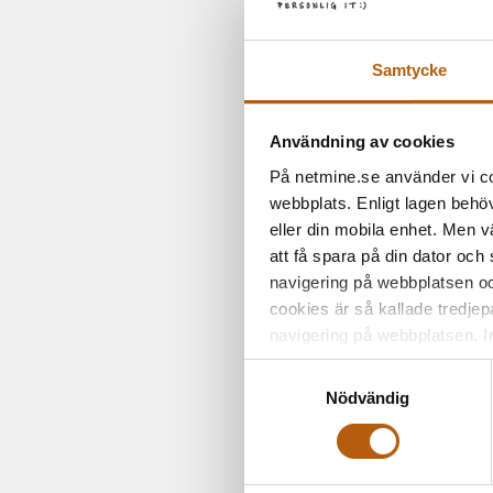
haft problem att
Kopplingen 
Samtycke
Inga felmed
Betalninga
Användning av cookies
På netmine.se använder vi coo
webbplats. Enligt lagen behöv
eller din mobila enhet. Men v
Behöve
att få spara på din dator och
hjälp?
navigering på webbplatsen och
cookies är så kallade tredjep
Vi hjälper dig 
navigering på webbplatsen. I
integrationen, 
Kustom och un
Samtyckesval
kassaflödet.
Nödvändig
📞 Kontakta 
handlare att li