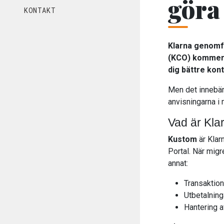
göra
KONTAKT
Klarna genomfö
(KCO) kommer a
dig bättre kont
Men det innebär
anvisningarna i 
Vad är Kla
Kustom
är Klar
Portal. När migr
annat:
Transaktion
Utbetalnin
Hantering a