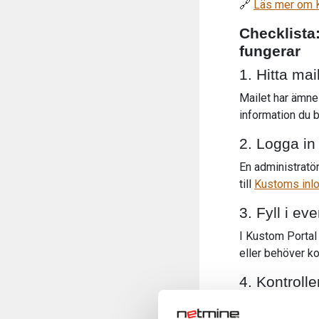
🔗
Läs mer om K
Checklista:
fungerar
1. Hitta ma
Mailet har ämn
information du b
2. Logga in
En administratör
till
Kustoms inl
3. Fyll i ev
I Kustom Portal
eller behöver k
4. Kontrolle
Även om Klarna 