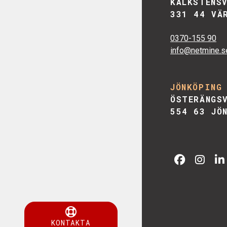
KALKSTENS
331 44 VÄ
0370-155 90
info@netmine.s
JÖNKÖPING
ÖSTERÄNGS
554 63 JÖ
KONTAKTA