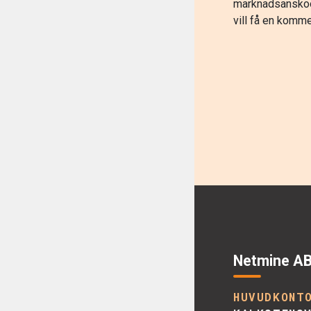
marknadsanskoo
vill få en komme
Netmine A
HUVUDKONT