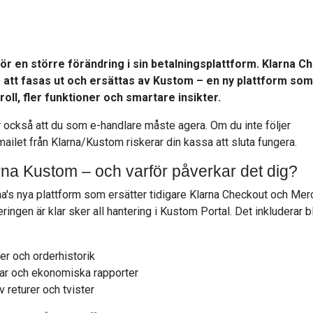
r en större förändring i sin betalningsplattform. Klarna C
tt fasas ut och ersättas av Kustom – en ny plattform som
roll, fler funktioner och smartare insikter.
 också att du som e-handlare måste agera. Om du inte följer
mailet från Klarna/Kustom riskerar din kassa att sluta fungera.
rna Kustom – och varför påverkar det dig?
na's nya plattform som ersätter tidigare Klarna Checkout och Mer
eringen är klar sker all hantering i Kustom Portal. Det inkluderar 
er och orderhistorik
gar och ekonomiska rapporter
v returer och tvister