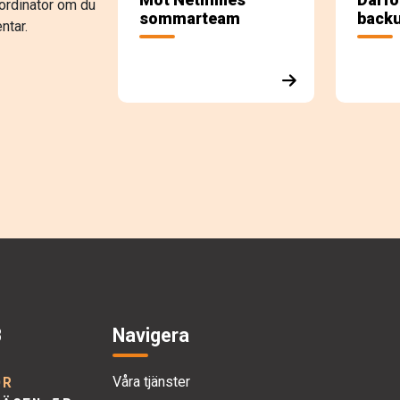
rdinator om du
sommarteam
backu
ntar.
stand
räcker
B
Navigera
OR
Våra tjänster