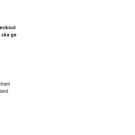
heckout
 ska ge
chant
bland