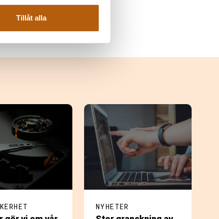
Tillåt alla
KERHET
NYHETER
r gör vi om vår
Stor granskning av