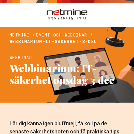
NETMINE /
EVENT-OCH-WEBBINAR /
WEBBINARIUM-IT-SAKERHET-3-DEC
WEBBINAR
Webbinarium: IT-
säkerhet onsdag 3 dec
Lär dig känna igen bluffmejl, få koll på de
senaste säkerhetshoten och få praktiska tips