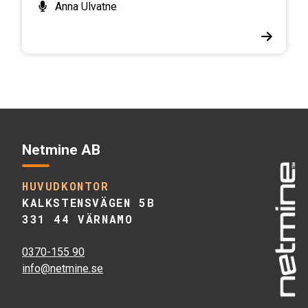
Anna Ulvatne
för bra (eller stressigt) ut för att ignoreras. Vi
vet att tekniska skydd som MFA och antivirus är
ett måste, men hur skyddar vi den viktigaste
länken i kedjan – våra medarbetare?
Vi vill bjuda in dig till en demo-genomgång av
Netmine Awareness Training
.
Under genomgången visar vi ni kan få en
levande säkerhetskultur genom:
Netmine AB
Realistiska simuleringar:
Hur vi tränar på
phishing och smishing i vardagen.
HUVUDKONTOR
Lärande i stunden:
Varför ett "felklick" är det
KALKSTENSVÄGEN 5B
bästa utbildningstillfället (utan pekpinnar!).
331 44 VÄRNAMO
Mätbar effekt:
Hur ni ser att organisationens
risk faktiskt minskar över tid.
0370-155 90
info@netmine.se
Vi ses för att prata om hur vi gör IT-säkerhet till
en naturlig del av vardagen!