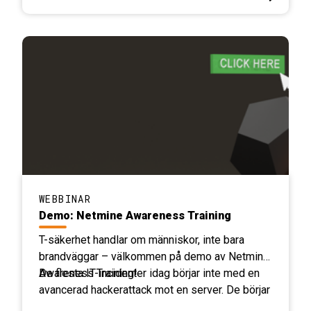
WEBBINAR
Demo: Netmine Awareness Training
T-säkerhet handlar om människor, inte bara
brandväggar – välkommen på demo av Netmine
Awareness Training!
De flesta IT-incidenter idag börjar inte med en
avancerad hackerattack mot en server. De börjar
med ett helt vanligt klick i ett mail som ser lite