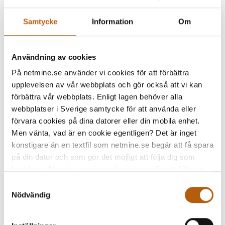
Samtycke
Information
Om
Användning av cookies
På netmine.se använder vi cookies för att förbättra
upplevelsen av vår webbplats och gör också att vi kan
förbättra vår webbplats. Enligt lagen behöver alla
webbplatser i Sverige samtycke för att använda eller
förvara cookies på dina datorer eller din mobila enhet.
Men vänta, vad är en cookie egentligen? Det är inget
WEBBINAR
konstigare än en textfil som netmine.se begär att få spara
Webbinarium: IT-säkerhet
på din dator och som gör det möjligt att följa dig som
Lär dig känna igen bluffmejl, få koll på de
besökare. Netmine.se använder cookies för att följa din
senaste säkerhetshoten och få praktiska
navigering på webbplatsen och för att samla in statistik i
Samtyckesval
syfte att optimera och förbättra webbplatsen. En del av
Vad vi går igenom:
tips för att skydda dig online. Kom och
Nödvändig
dessa cookies är så kallade tredjepartskakor från
Hur du känner igen skräppost och bluffmejl
delta på vårt gratis webbinar via Teams –
trafikmätningsföretag och andra externa parter som
– med riktiga exempel
enkelt, nyttigt och på ett otekniskt sätt!