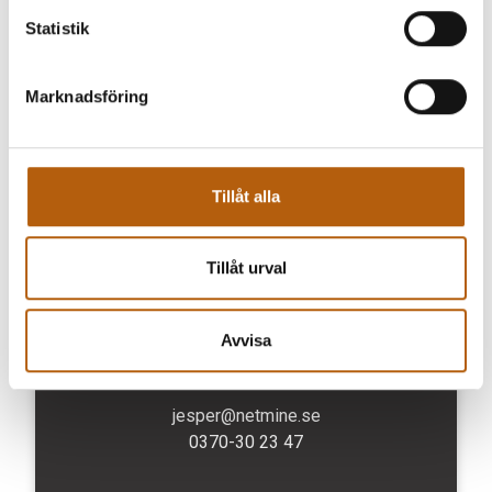
webbplatsen.
Statistik
Marknadsföring
Tillåt alla
Tillåt urval
Jesper Boson
Avvisa
SÄLJARE & KUNDANSVARIG
jesper@netmine.se
0370-30 23 47