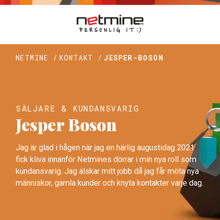
NETMINE /
KONTAKT /
JESPER-BOSON
SÄLJARE & KUNDANSVARIG
Jesper Boson
Jag är glad i hågen när jag en härlig augustidag 2021
fick kliva innanför Netmines dörrar i min nya roll som
kundansvarig. Jag älskar mitt jobb då jag får möta nya
människor, gamla kunder och knyta kontakter varje dag.