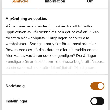
Samtycke
Information
Om
JESPER'S KOMPETENSER
Användning av cookies
På netmine.se använder vi cookies för att förbättra
92%
upplevelsen av vår webbplats och gör också att vi kan
förbättra vår webbplats. Enligt lagen behöver alla
Projektledning
webbplatser i Sverige samtycke för att använda eller
förvara cookies på dina datorer eller din mobila enhet.
100%
Men vänta, vad är en cookie egentligen? Det är inget
konstigare än en textfil som netmine.se begär att få spara
Hålla kontakten
på din dator och som gör det möjligt att följa dig som
besökare. Netmine.se använder cookies för att följa din
100%
navigering på webbplatsen och för att samla in statistik i
Samtyckesval
syfte att optimera och förbättra webbplatsen. En del av
Nödvändig
Ta fram bra lösningar
dessa cookies är så kallade tredjepartskakor från
trafikmätningsföretag och andra externa parter som
Inställningar
anlitas för att följa din navigering på webbplatsen.
Informationen används bland annat för att förbättra