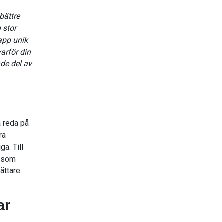
bättre
 stor
app unik
varför din
nde del av
a reda på
ra
ga. Till
r som
ättare
ar