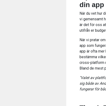
din app
När du vet hur d
vi gemensamt har
är det för oss 
utifrån er budge
När vi pratar om
app som fungera
app är ofta mer 
bestämma vilken
cross-platform 
Bland de mest p
"Valet av platt
sig både av And
fungerar för bå