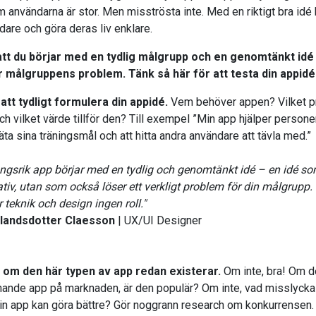
användarna är stor. Men misströsta inte. Med en riktigt bra idé 
dare och göra deras liv enklare.
 att du börjar med en tydlig målgrupp och en genomtänkt id
r målgruppens problem. Tänk så här för att testa din appidé
att tydligt formulera din appidé.
Vem behöver appen? Vilket 
ch vilket värde tillför den? Till exempel ”Min app hjälper person
mäta sina träningsmål och att hitta andra användare att tävla med.”
gsrik app börjar med en tydlig och genomtänkt idé – en idé so
ativ, utan som också löser ett verkligt problem för din målgrupp.
r teknik och design ingen roll."
andsdotter Claesson
| UX/UI Designer
 om den här typen av app redan existerar.
Om inte, bra! Om d
knande app på marknaden, är den populär? Om inte, vad misslyck
n app kan göra bättre? Gör noggrann research om konkurrensen.