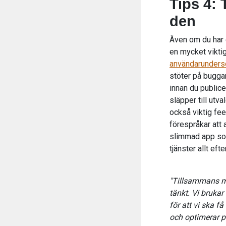
Tips 4: 
den
Även om du har e
en mycket vikti
användarunders
stöter på buggar
innan du publice
släpper till utv
också viktig fee
förespråkar att 
slimmad app som
tjänster allt ef
"Tillsammans me
tänkt.
Vi brukar 
för att vi ska f
och optimerar pr