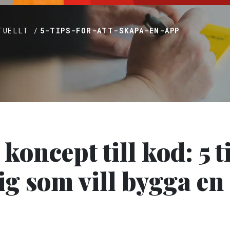
TUELLT /
5-TIPS-FOR-ATT-SKAPA-EN-APP
koncept till kod: 5 t
ig som vill bygga en