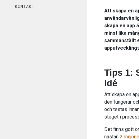
KONTAKT
Att skapa en ap
användarvänlig
skapa en app ä
minst lika mån
sammanställt e
apputvecklings
Tips 1: 
idé
Att skapa en ap
den fungerar oc
och testas inna
steget i process
Det finns gott 
nästan
2 miljone