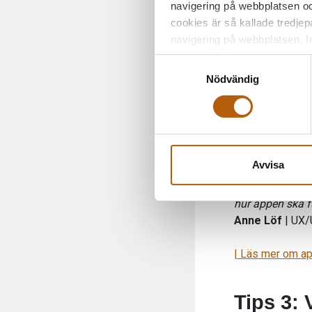
navigering på webbplatsen och
resten!”
-
Emma 
cookies är så kallade tredjep
navigering på webbplatsen. I
Vårt främsta fok
komma i sin rätt
Samtyckesval
design (färger, 
Nödvändig
interaktivitet 
funktionerna i e
användarvänlig 
"En genomarbeta
Avvisa
funktioner och 
att testa och ju
hur appen ska f
Anne Löf
| UX/
| Läs mer om a
Tips 3: 