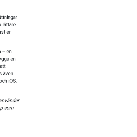
ättningar
 lättare
st er
n – en
bygga en
att
ns även
och iOS.
 använder
pp som