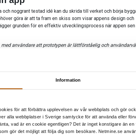
in app
a och noggrant testad idé kan du skrida till verket och börja bygg
ehöver göra är att ta fram en skiss som visar appens design och
 lägger grunden för en effektiv utvecklingsprocess när appen sen
ra med användare att prototypen är lättförståelig och användarvä
id tester av din app. Testerna kan variera i storlek beroende på h
 Men kan vara bra att visa prototypen för några som inte varit
jektet för att hitta eventuella problem innan utvecklingen tar vid
igner
Information
ners hjälper dig också ta fram en skiss i form av en wireframe e
reframe är en enklare skiss som visar appens layout och struktur
n mer detaljerad och ofta interaktiv version som visar hur appen 
kies för att förbättra upplevelsen av vår webbplats och gör ocks
ihop med dig som beställare – det är din idé som ska ta form. Det
er alla webbplatser i Sverige samtycke för att använda eller för
de rätta frågorna – så vi förstår vad som är rätt val för just din a
änta, vad är en cookie egentligen? Det är inget konstigare än en
en plan på hur appen ska se ut eller rent tekniskt fungera. Har d
 som gör det möjligt att följa dig som besökare. Netmine.se använd
ad appen ska lösa för problem för användaren – då kommer vi l