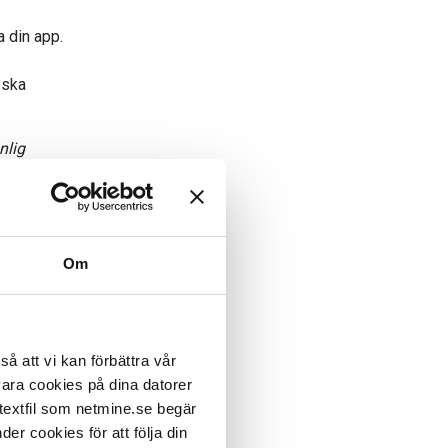
a din app.
 ska
nlig
ur stor
.”
-
Anne
Om
ller en
, medan
fungerar.
å att vi kan förbättra vår
 är vårt
vara cookies på dina datorer
pp. Du
 textfil som netmine.se begär
u bara en
er cookies för att följa din
ösa