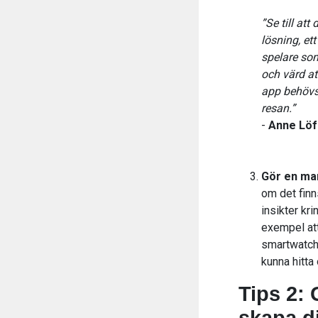
”Se till at
lösning, et
spelare som
och värd at
app behövs 
resan.”
-
Anne Löf
Gör en ma
om det finn
insikter kr
exempel att
smartwatche
kunna hitta
Tips 2: 