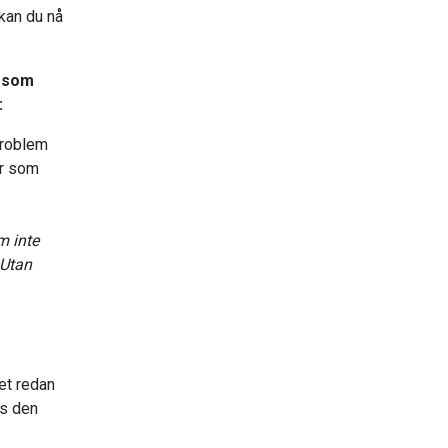
kan du nå
é som
:
problem
er som
m inte
 Utan
et redan
as den