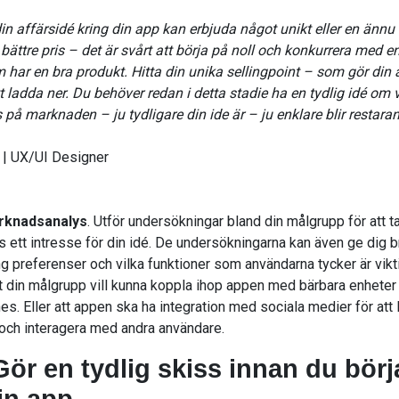
t din affärsidé kring din app kan erbjuda något unikt eller en ännu 
t bättre pris – det är svårt att börja på noll och konkurrera med en
 har en bra produkt. Hitta din unika sellingpoint – som gör din 
t ladda ner. Du behöver redan i detta stadie ha en tydlig idé om 
på marknaden – ju tydligare din ide är – ju enklare blir restara
| UX/UI Designer
rknadsanalys
. Utför undersökningar bland din målgrupp för att t
s ett intresse för din idé. De undersökningarna kan även ge dig b
ing preferenser och vilka funktioner som användarna tycker är vikti
 din målgrupp vill kunna koppla ihop appen med bärbara enhete
s. Eller att appen ska ha integration med sociala medier för att l
 och interagera med andra användare.
Gör en tydlig skiss innan du börj