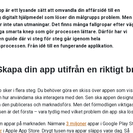
p är ett lysande sätt att omvandla din affärsidé till en
 digitalt hjälpmedel som löser din målgrupps problem. Men 
r inte utan utmaningar. Det finns många fallgropar efter vä
ga smarta knep som gör processen lättare. Därför har vi
n guide där vi steg för steg går igenom hela
processen. Från idé till en fungerande applikation.
Skapa din app utifrån en riktigt b
p sker i flera steg. Du behöver göra en skiss över appen som vis
h hur användarna ska interagera med den. Sen ska appen design
n den publiceras och marknadsförs. Men det förmodligen viktiga
en är det första – vara tydlig med vilket problem din app ska lös
om appar på marknaden. Närmare
3 miljoner
appar i Google Play S
r
i Apple App Store. Drygt tusen nya appar släpps varje dag. Så