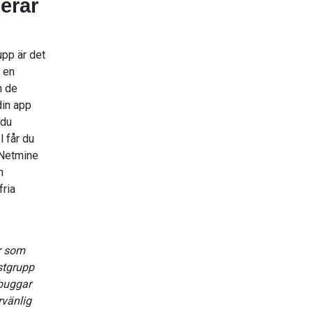
erar
upp är det
 en
m de
din app
 du
l får du
 Netmine
n
fria
ar som
stgrupp
 buggar
rvänlig