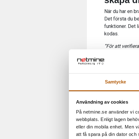
skapa d
När du har en br
Det första du b
funktioner. Det
kodas.
”För att verifie
genomför vi allt
budget man har.
inblandade i pro
Löf
| UX/UI Des
Samtycke
Våra UX/UI desig
prototyp. En wi
Användning av cookies
en prototyp är e
På netmine.se använder vi coo
”Vi jobbar tätt 
webbplats. Enligt lagen behöv
jobb att ställa 
eller din mobila enhet. Men v
behöver inte ha 
att få spara på din dator och
tydlig idé om v