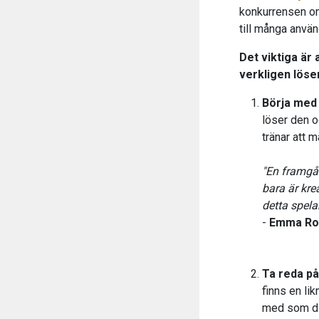
konkurrensen om 
till många använ
Det viktiga är
verkligen löse
Börja med 
löser den o
tränar att 
"En framgån
bara är kre
detta spela
-
Emma Rol
Ta reda på
finns en li
med som di