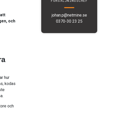
FÖRSÄLJNINGS­CHEF
att
johan.p@netmine.se
gen, och
0370-30 23 25
ra
ar hur
as, kodas
ste
a.
tore och