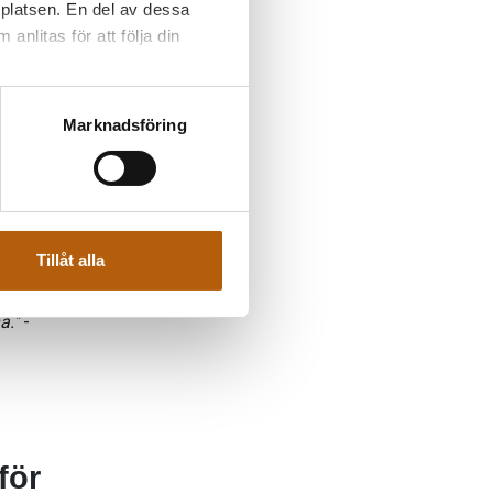
bbplatsen. En del av dessa
anlitas för att följa din
att
ella
,
Marknadsföring
de och
s
Tillåt alla
. Genom
bild av
a."
-
för