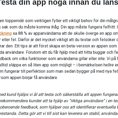
Testa din app noga innan du lans
n toppenidé som verkligen fyller ett viktigt behov för din målgr
g sak som du måste komma ihåg. Din app måste fungera felfritt. I
ökning
sa 88 % av appanvändarna att de skulle överge en app o
 eller fel. Därför är det mycket viktigt att du testar och felsöker 
rar den. Ett tips är att först skapa en beta-version av appen som
alda användare. Förutom att du får hjälp med att hitta buggar och fe
dback om vilka funktioner som användarna gillar eller inte. Vi på
alltid släppa en så liten app som möjligt – i bemärkelsen hellre e
 fungerar till perfektion som man sedan bygger på med nya fel
tersom appen börjar få användare.
d kund hjälps vi åt att testa och säkerställa att appen funger
rekommendera kunder att ta hjälp av ”riktiga användare” i en te
å oberoende feedback, som hjälper oss att identifierar eventuella
estanda. Detta gör att vi till sist kan leverera en stabil, använda