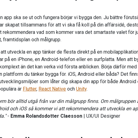
in app ska se ut och fungera börjar vi bygga den.
Ju bättre föruts
 skapat tillsammans för att vi ska få koll på din affärsidé, desto
att rekommendera vad som kommer vara det smartaste valet för ju
t, framtidsplan och målgrupp.
 att utveckla en app tänker de flesta direkt på en mobilapplikatio
r på en iPhone, en Android-telefon eller en surfplatta. Men att 
komplext än det kan verka vid första anblicken. Börja därför med 
 plattform du tänker bygga för. iOS, Android eller båda? Det fin
utvecklingsmiljöer som låter dig skapa din app för både Android 
opulära är
Flutter
,
React Native
och
Unity
.
form bör alltid utgå från var din målgrupp finns. Om målgruppen
roid och iOS så kommer vi att rekommendera att utveckla en a
da."
-
Emma Rolandsdotter Claesson
| UX/UI Designer